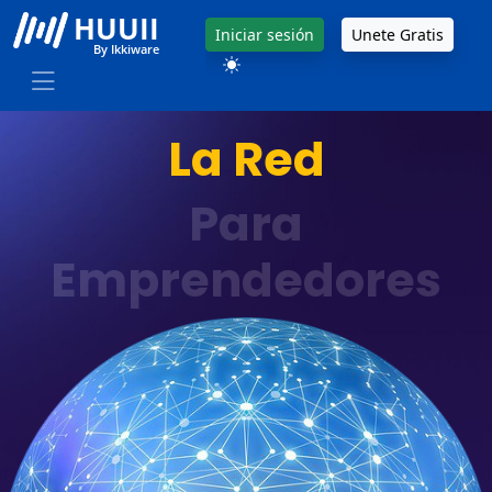
HUUII
Iniciar sesión
Unete Gratis
By Ikkiware
La Red
Para
Emprendedores